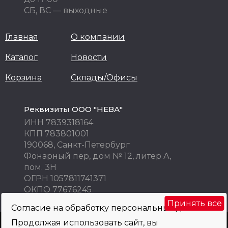
СБ, ВС — выходные
Главная
О компании
Каталог
Новости
Корзина
Склады/Офисы
Реквизиты ООО "НЕВА"
ИНН 7839318164
КПП 783801001
190068, Санкт-Петербург
Фонарный пер, дом № 12, литер А,
пом. 3Н
ОГРН 1057811741371
ОКПО 77676245
Принять все
Согласие на обработку персональных данных
Продолжая использовать сайт, вы
Внимание! Цены указаны исключительно в информационных целях! Не