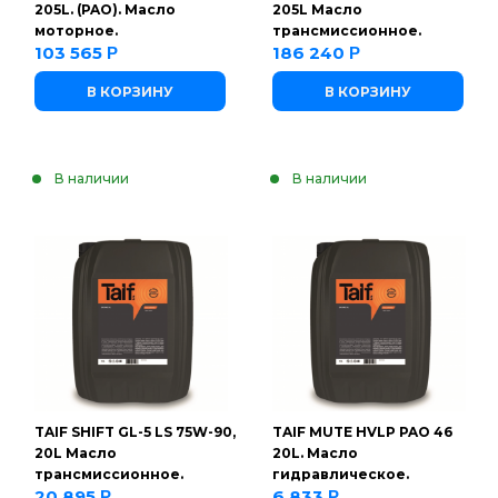
205L. (PAO). Масло
205L Масло
моторное.
трансмиссионное.
103 565
186 240
Р
Р
В КОРЗИНУ
В КОРЗИНУ
В наличии
В наличии
TAIF SHIFT GL-5 LS 75W-90,
TAIF MUTE HVLP PAO 46
20L Масло
20L. Масло
трансмиссионное.
гидравлическое.
20 895
6 833
Р
Р