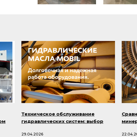
Техническое обслуживание
Сравн
ом
гидравлических систем: выбор
минер
масла и профилактика проблем
смазо
29.04.2026
22.04.2
минус