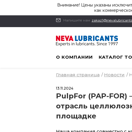
Внимание! Цены указаны исключит
как коммерческое
Напишите нам
zakaz1@nevalubricants
О КОМПАНИИ
КАТАЛОГ Т
Главная страница
/
Новости
/
Н
13.11.2024
PulpFor (PAP-FOR)
отрасль целлюлоз
площадке
Наша компания совместно с к