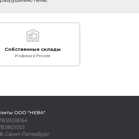
 разрушению пены.
Собственные склады
И офисы в России
изиты ООО "НЕВА"
7839318164
783801001
8, Санкт-Петербург