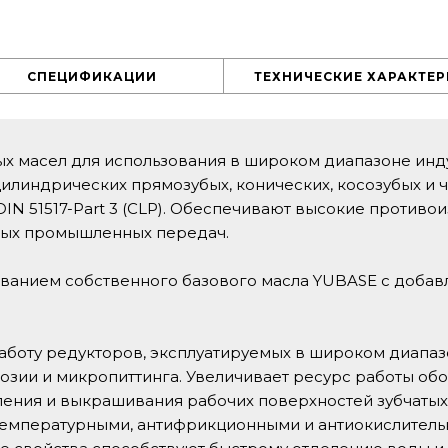
СПЕЦИФИКАЦИИ
ТЕХНИЧЕСКИЕ ХАРАКТЕ
х масел для использования в широком диапазоне инд
илиндрических прямозубых, конических, косозубых и ч
IN 51517-Part 3 (CLP). Обеспечивают высокие против
ных промышленных передач.
ованием собственного базового масла YUBASE с доба
боту редукторов, эксплуатируемых в широком диапазо
зии и микропиттинга. Увеличивает ресурс работы о
вления и выкрашивания рабочих поверхностей зубчатых
емпературными, антифрикционными и антиокислитель