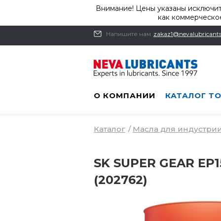
Внимание! Цены указаны исключит
как коммерческое
Напишите нам
zakaz1@nevalubricants
О КОМПАНИИ
КАТАЛОГ Т
Каталог
/
Масла для индустри
SK SUPER GEAR EP1
(202762)