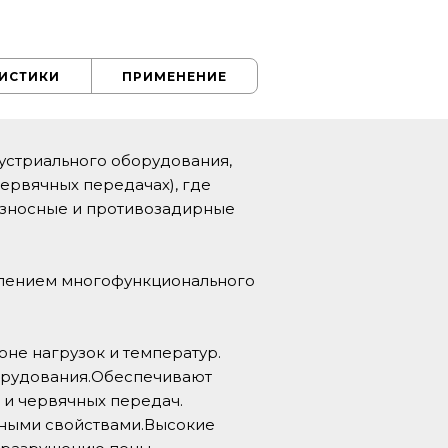
РИСТИКИ
ПРИМЕНЕНИЕ
устриального оборудования,
ервячных передачах), где
оизносные и противозадирные
влением многофункционального
не нагрузок и температур.
борудования.Обеспечивают
 и червячных передач.
ными свойствами.Высокие