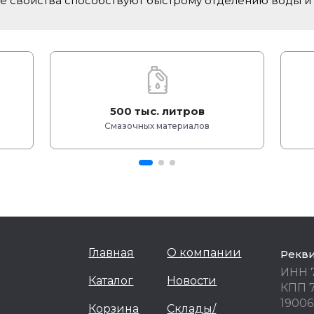
е свойства способствуют быстрому отделению воды и
500 тыс. литров
Смазочных материалов
Главная
О компании
Рекв
ИНН 
Каталог
Новости
КПП 
19006
Корзина
Склады/