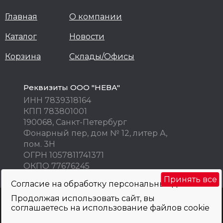
Главная
О компании
Каталог
Новости
Корзина
Склады/Офисы
Реквизиты ООО "НЕВА"
ИНН 7839318164
КПП 783801001
190068, Санкт-Петербург
Фонарный пер, дом № 12, литер А,
пом. 3Н
ОГРН 1057811741371
ОКПО 77676245
Принять все
Согласие на обработку персональных данных
Продолжая использовать сайт, вы
Внимание! Цены указаны исключительно в информационных целях! Не
соглашаетесь на использование файлов cookie
являются публичной офертой и не могут быть использованы как
коммерческое предложение. Просьба уточнять по телефону, e-mail, при
оформлении заказа.
Политика обработки персональных данных
и