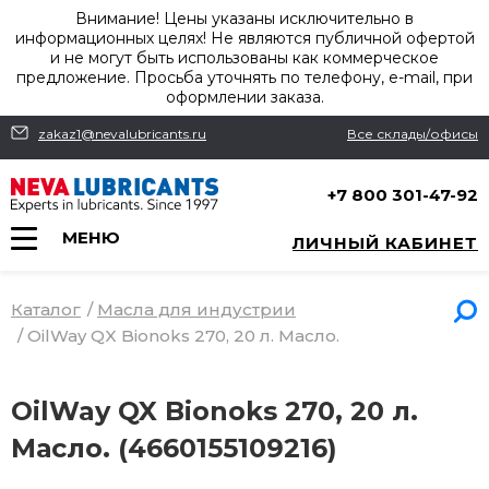
Внимание! Цены указаны исключительно в
информационных целях! Не являются публичной офертой
и не могут быть использованы как коммерческое
предложение. Просьба уточнять по телефону, e-mail, при
оформлении заказа.
zakaz1@nevalubricants.ru
Все склады/офисы
+7 800 301-47-92
МЕНЮ
ЛИЧНЫЙ КАБИНЕТ
Каталог
/
Масла для индустрии
/
OilWay QX Bionoks 270, 20 л. Масло.
OilWay QX Bionoks 270, 20 л.
Масло. (4660155109216)