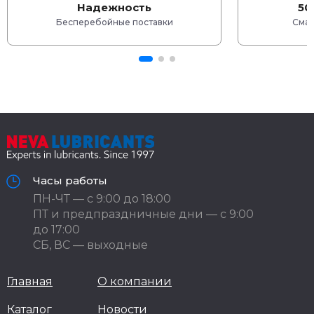
Надежность
50
Бесперебойные поставки
Смаз
Часы работы
ПН-ЧТ — с 9:00 до 18:00
ПТ и предпраздничные дни — с 9:00
до 17:00
СБ, ВС — выходные
Главная
О компании
Каталог
Новости