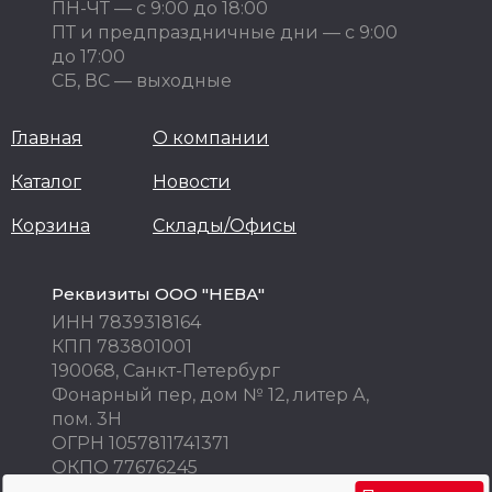
ПН-ЧТ — с 9:00 до 18:00
ПТ и предпраздничные дни — с 9:00
до 17:00
СБ, ВС — выходные
Главная
О компании
Каталог
Новости
Корзина
Склады/Офисы
Реквизиты ООО "НЕВА"
ИНН 7839318164
КПП 783801001
190068, Санкт-Петербург
Фонарный пер, дом № 12, литер А,
пом. 3Н
ОГРН 1057811741371
ОКПО 77676245