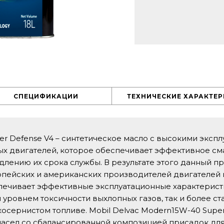
СПЕЦИФИКАЦИИ
ТЕХНИЧЕСКИЕ ХАРАКТЕ
er Defense V4 – синтетическое масло с высокими эксп
ых двигателей, которое обеспечивает эффективное с
длению их срока службы. В результате этого данный п
пейских и американских производителей двигателей и
печивает эффективные эксплуатационные характерист
 уровнем токсичности выхлопных газов, так и более с
осернистом топливе. Mobil Delvac Modern15W-40 Supe
асел со сбалансированной композицией присадок для