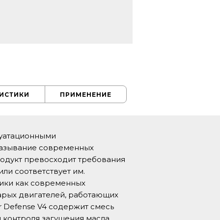
РИСТИКИ
ПРИМЕНЕНИЕ
луатационными
мазывание современных
родукт превосходит требования
ли соответствует им.
ики как современных
тарых двигателей, работающих
r Defense V4 содержит смесь
 контроля загущения масла