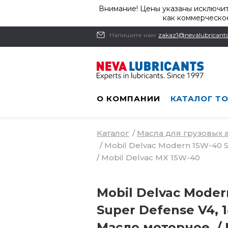
Внимание! Цены указаны исключит
как коммерческое
Напишите нам
zakaz1@nevalubricants
О КОМПАНИИ
КАТАЛОГ Т
Каталог
/
Масла для грузовых
/
Mobil Delvac Modern 15W-40 S
/ Mobil Delvac MX 15W-40
Mobil Delvac Moder
Super Defense V4, 1
Масло моторное. / 