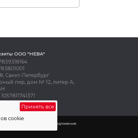
изиты ООО "НЕВА"
7839318164
783801001
8, Санкт-Петербург
ный пер, дом № 12, литер А,
3Н
1057811741371
 77676245
Принять все
ов cookie
пользованы как коммерческое предложение.
х
и
использования cookie