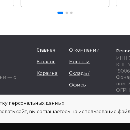
Главная
О компании
Рекв
ИНН 
Каталог
Новости
КПП 
19006
Корзина
Склады/
ни — с
Фонар
пом. 
Офисы
ОГРН 
ОКПО
отку персональных данных
овать сайт, вы соглашаетесь на использование файл
информационных целях! Не являются публичной офертой и не могут быть ис
фону, e-mail, при оформлении заказа.
Политика обработки персональных данны