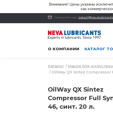
Внимание! Цены указаны исключит
как коммерческое
Напишите нам
zakaz1@nevalubricants
О КОМПАНИИ
КАТАЛОГ Т
Каталог
/
Масла для индустри
/
OilWay QX Sintez Compressor Fu
OilWay QX Sintez
Compressor Full Syn
46, синт. 20 л.