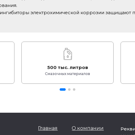
ования.
я ингибиторы электрохимической коррозии защищают 
500 тыс. литров
Смазочных материалов
Главная
О компании
Рекв