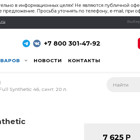
ельно в информационных целях! Не являются публичной офер
 предложение. Просьба уточнять по телефону, e-mail, при о
.ru
Выбер
+7 800 301-47-92
ОВАРОВ
НОВОСТИ
КОНТАКТЫ
и
ll Synthetic 46, синт. 20 л.
thetic
7 625
Р