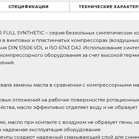
СПЕЦИФИКАЦИИ
ТЕХНИЧЕСКИЕ ХАРАКТЕ
FULL SYNTHETIC – серия беззольных синтетических к
 в винтовых и пластинчатых компрессорах (воздушных
ня DIN 51506 VDL и ISO 6743 DAJ. Использование синт
 компрессорного оборудования за счет высокой терми
жений.
вала замены масла в сравнении с компрессорными ма
вых отложений на рабочих поверхностях ротационны
ства, масло эффективно отделяет воду и не образует
ию, масло при контакте с воздухом не образует пены,
 надежная эксплуатация оборудования.
енты создают надежный смазывающий слой для снижен